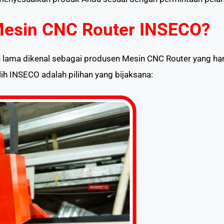
Mesin CNC Router INSECO?
ma dikenal sebagai produsen Mesin CNC Router yang handa
h INSECO adalah pilihan yang bijaksana: