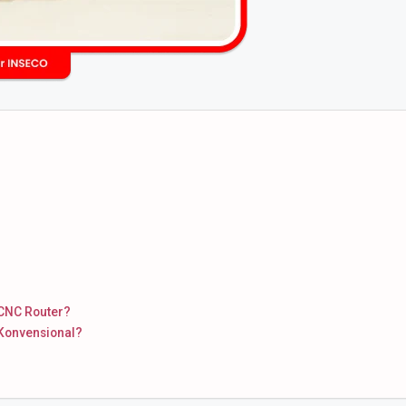
CNC Router?
Konvensional?