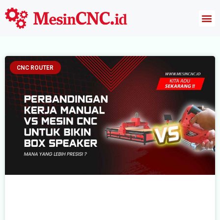
Harga Mesin CNC
CNC ROUTER